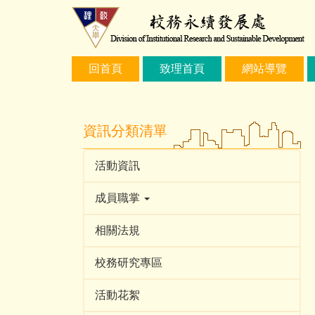
跳
到
主
要
回首頁
致理首頁
網站導覽
內
容
區
資訊分類清單
活動資訊
成員職掌
相關法規
校務研究專區
活動花絮